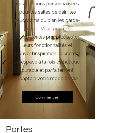
nos solutions personnalisées
pour les salles de bain, les
mudrooms ou bien les garde-
robes . Vous pourrez
comparer les produits, tester
leurs fonctionnalités et
trouver l'inspiration pour créer
un espace à la fois esthétique,
durable et parfaitement
adapté à votre mode de vie.
Commencer
Portes